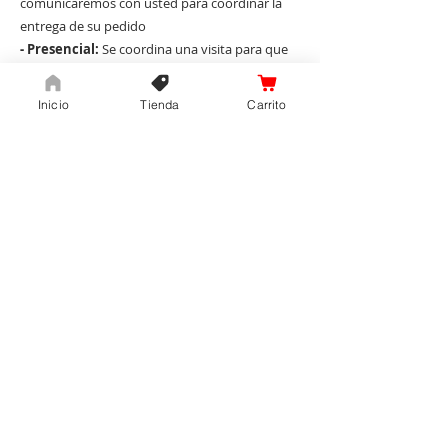
comunicaremos con usted para coordinar la
entrega de su pedido
- Presencial:
Se coordina una visita para que
la vendedora se acerque a su tienda y pueda
mostrar la calidad de productos en físico y
Inicio
Tienda
Carrito
puedan realizar la compra.
Contacto
Andreina
Vex España
Madrid, España
+34 634 99 46 86
Aviso de Privacidad
​Términos y Condiciones